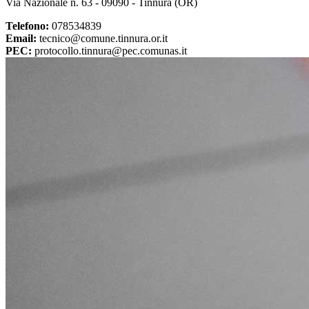
Via Nazionale n. 63 - 09090 - Tinnura (OR)
Telefono:
078534839
Email:
tecnico@comune.tinnura.or.it
PEC:
protocollo.tinnura@pec.comunas.it