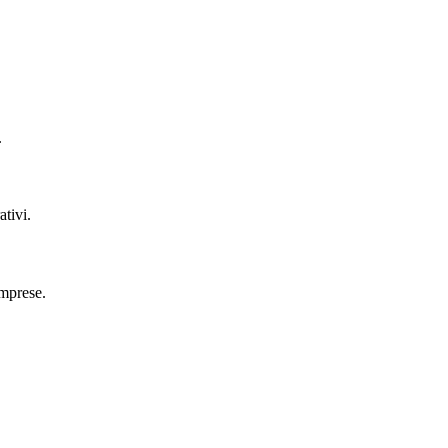
.
ativi.
imprese.