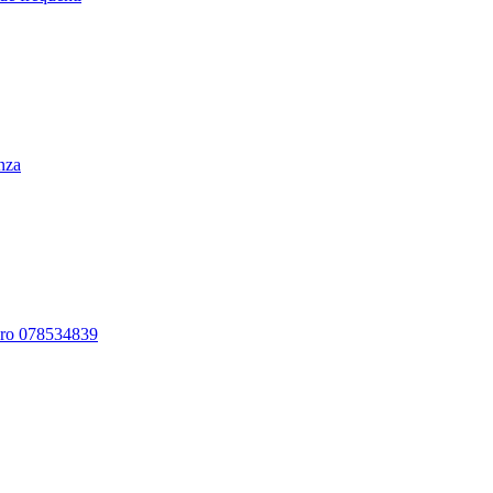
enza
ero 078534839