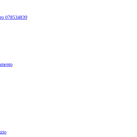
ero 078534839
amento
izio