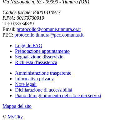
Via Nazionale n. 63 - 09090 - Tinnura (OR)
Codice fiscale: 83001310917
P.IVA: 00179700919
Tel: 078534839
Email:
protocollo@comune.tinnura.or.it
PEC:
protocollo.tinnura@pec.comunas.it
Leggi le FAQ
Prenotazione appuntamento
Segnalazione disservizio
Richiesta d'assistenza
Amministrazione trasparente
Informativa privacy
Note legali
Dichiarazione di accessibilità
Piano di miglioramento del sito e dei servizi
Mappa del sito
©
MyCity