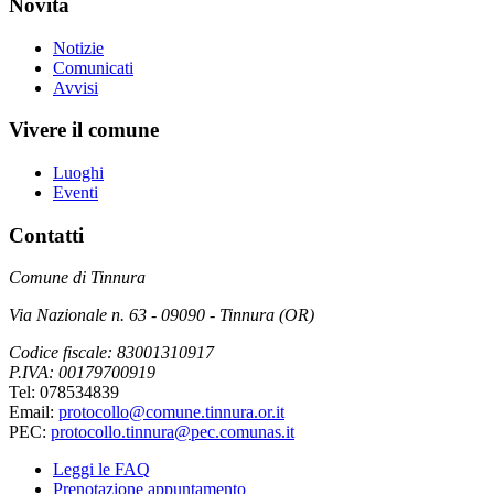
Novità
Notizie
Comunicati
Avvisi
Vivere il comune
Luoghi
Eventi
Contatti
Comune di Tinnura
Via Nazionale n. 63 - 09090 - Tinnura (OR)
Codice fiscale: 83001310917
P.IVA: 00179700919
Tel: 078534839
Email:
protocollo@comune.tinnura.or.it
PEC:
protocollo.tinnura@pec.comunas.it
Leggi le FAQ
Prenotazione appuntamento