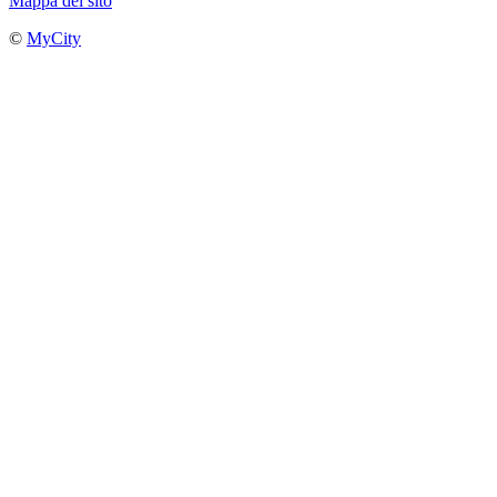
Mappa del sito
©
MyCity