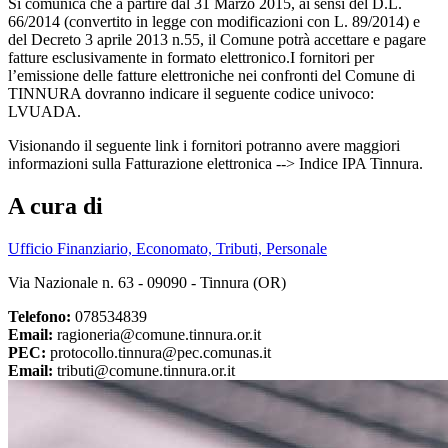
Si comunica che a partire dal 31 Marzo 2015, ai sensi del D.L.
66/2014 (convertito in legge con modificazioni con L. 89/2014) e
del Decreto 3 aprile 2013 n.55, il Comune potrà accettare e pagare
fatture esclusivamente in formato elettronico.I fornitori per
l’emissione delle fatture elettroniche nei confronti del Comune di
TINNURA dovranno indicare il seguente codice univoco:
LVUADA.
Visionando il seguente link i fornitori potranno avere maggiori
informazioni sulla Fatturazione elettronica --> Indice IPA Tinnura.
A cura di
Ufficio Finanziario, Economato, Tributi, Personale
Via Nazionale n. 63 - 09090 - Tinnura (OR)
Telefono:
078534839
Email:
ragioneria@comune.tinnura.or.it
PEC:
protocollo.tinnura@pec.comunas.it
Email:
tributi@comune.tinnura.or.it